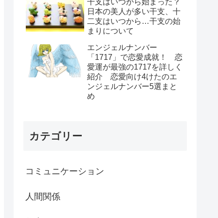
干支はいつから始まった？
日本の美人が多い干支、十
二支はいつから…干支の始
まりについて
エンジェルナンバー
「1717」で恋愛成就！ 恋
愛運が最強の1717を詳しく
紹介 恋愛向け4けたのエ
ンジェルナンバー5選まと
め
カテゴリー
コミュニケーション
人間関係