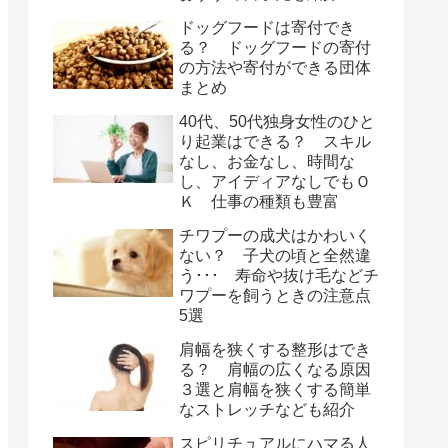
ドッグフードは寄付でき
る？ ドッグフードの寄付
の方法や寄付ができる団体
まとめ
40代、50代独身女性のひと
り起業はできる？ スキル
なし、お金なし、時間な
し、アイディアなしでもＯ
Ｋ 仕事の種類も豊富
チワプーの成犬はかわいく
ない？ 子犬の頃と全然違
う･･･ 寿命や抜け毛などチ
ワプーを飼うときの注意点
5選
肩幅を狭くする整形はでき
る？ 肩幅の広くなる原因
３選と肩幅を狭くする簡単
なストレッチなども紹介
スピリチュアルにハマる人