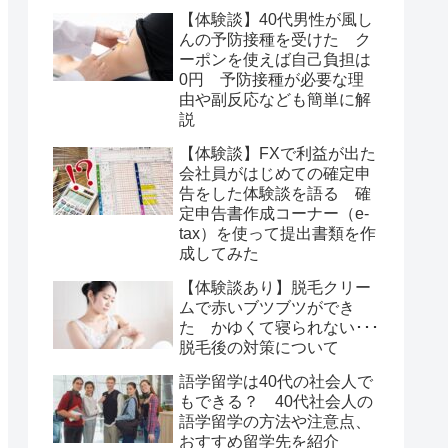
【体験談】40代男性が風し
んの予防接種を受けた ク
ーポンを使えば自己負担は
0円 予防接種が必要な理
由や副反応なども簡単に解
説
【体験談】FXで利益が出た
会社員がはじめての確定申
告をした体験談を語る 確
定申告書作成コーナー（e-
tax）を使って提出書類を作
成してみた
【体験談あり】脱毛クリー
ムで赤いブツブツができ
た かゆくて寝られない･･･
脱毛後の対策について
語学留学は40代の社会人で
もできる？ 40代社会人の
語学留学の方法や注意点、
おすすめ留学先を紹介