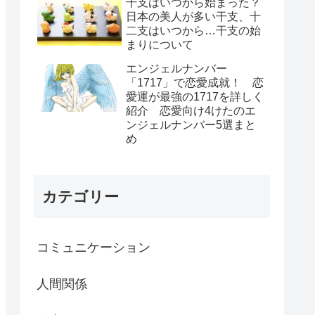
干支はいつから始まった？
日本の美人が多い干支、十
二支はいつから…干支の始
まりについて
エンジェルナンバー
「1717」で恋愛成就！ 恋
愛運が最強の1717を詳しく
紹介 恋愛向け4けたのエ
ンジェルナンバー5選まと
め
カテゴリー
コミュニケーション
人間関係