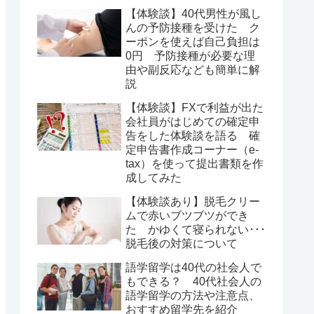
【体験談】40代男性が風し
んの予防接種を受けた ク
ーポンを使えば自己負担は
0円 予防接種が必要な理
由や副反応なども簡単に解
説
【体験談】FXで利益が出た
会社員がはじめての確定申
告をした体験談を語る 確
定申告書作成コーナー（e-
tax）を使って提出書類を作
成してみた
【体験談あり】脱毛クリー
ムで赤いブツブツができ
た かゆくて寝られない･･･
脱毛後の対策について
語学留学は40代の社会人で
もできる？ 40代社会人の
語学留学の方法や注意点、
おすすめ留学先を紹介