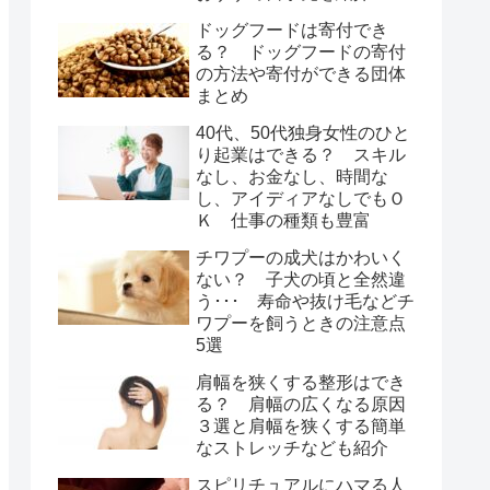
ドッグフードは寄付でき
る？ ドッグフードの寄付
の方法や寄付ができる団体
まとめ
40代、50代独身女性のひと
り起業はできる？ スキル
なし、お金なし、時間な
し、アイディアなしでもＯ
Ｋ 仕事の種類も豊富
チワプーの成犬はかわいく
ない？ 子犬の頃と全然違
う･･･ 寿命や抜け毛などチ
ワプーを飼うときの注意点
5選
肩幅を狭くする整形はでき
る？ 肩幅の広くなる原因
３選と肩幅を狭くする簡単
なストレッチなども紹介
スピリチュアルにハマる人