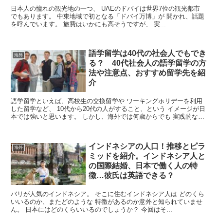
日本人の憧れの観光地の一つ、 UAEのドバイは世界7位の観光都市
でもあります。 中東地域で初となる「ドバイ万博」が 開かれ、話題
を呼んでいます。 旅費はいかにも高そうですが、 実...
語学留学は40代の社会人でもでき
海外
る？ 40代社会人の語学留学の方
法や注意点、おすすめ留学先を紹
介
語学留学といえば、高校生の交換留学や ワーキングホリデーを利用
した留学など、 10代から20代の人がすること、という イメージが日
本では強いと思います。 しかし、海外では何歳からでも 実践的な
語...
インドネシアの人口！推移とピラ
海外
ミッドを紹介。インドネシア人と
の国際結婚、日本で働く人の特
徴…彼氏は英語できる？
バリが人気のインドネシア。 そこに住むインドネシア人は どのくら
いいるのか、またどのような 特徴があるのか意外と知られていませ
ん。 日本にはどのくらいいるのでしょうか？ 今回はそ...