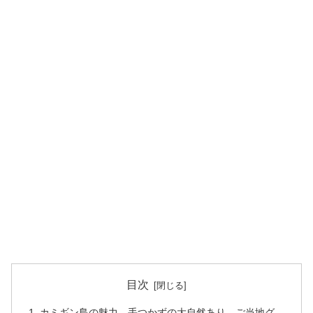
目次
カミギン島の魅力 手つかずの大自然あり、ご当地グ