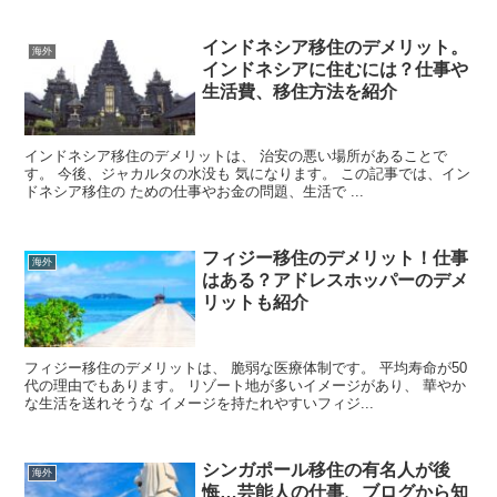
インドネシア移住のデメリット。
海外
インドネシアに住むには？仕事や
生活費、移住方法を紹介
インドネシア移住のデメリットは、 治安の悪い場所があることで
す。 今後、ジャカルタの水没も 気になります。 この記事では、イン
ドネシア移住の ための仕事やお金の問題、生活で ...
フィジー移住のデメリット！仕事
海外
はある？アドレスホッパーのデメ
リットも紹介
フィジー移住のデメリットは、 脆弱な医療体制です。 平均寿命が50
代の理由でもあります。 リゾート地が多いイメージがあり、 華やか
な生活を送れそうな イメージを持たれやすいフィジ...
シンガポール移住の有名人が後
海外
悔…芸能人の仕事、ブログから知