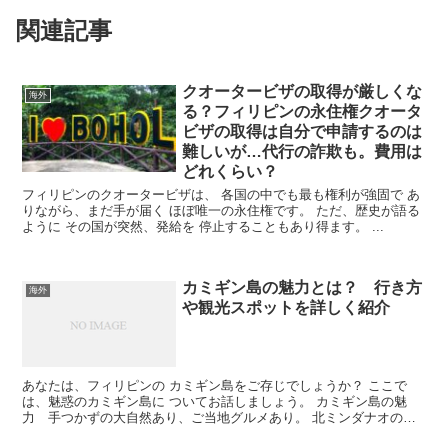
関連記事
クオータービザの取得が厳しくな
海外
る？フィリピンの永住権クオータ
ビザの取得は自分で申請するのは
難しいが…代行の詐欺も。費用は
どれくらい？
フィリピンのクオータービザは、 各国の中でも最も権利が強固で あ
りながら、まだ手が届く ほぼ唯一の永住権です。 ただ、歴史が語る
ように その国が突然、発給を 停止することもあり得ます。 ...
カミギン島の魅力とは？ 行き方
海外
や観光スポットを詳しく紹介
あなたは、フィリピンの カミギン島をご存じでしょうか？ ここで
は、魅惑のカミギン島に ついてお話しましょう。 カミギン島の魅
力 手つかずの大自然あり、ご当地グルメあり。 北ミンダナオの
カ...