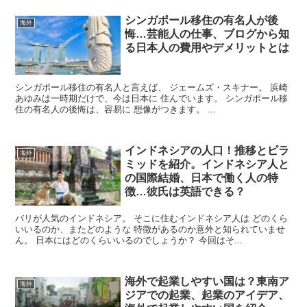
シンガポール移住の有名人が後
海外
悔…芸能人の仕事、ブログから知
る日本人の費用やデメリットとは
シンガポール移住の有名人と言えば、 ジェームズ・スキナー。 浜崎
あゆみは一時期だけで、今は日本に 住んでいます。 シンガポール移
住の有名人の後悔は、容易に 想像がつきます。 ...
インドネシアの人口！推移とピラ
海外
ミッドを紹介。インドネシア人と
の国際結婚、日本で働く人の特
徴…彼氏は英語できる？
バリが人気のインドネシア。 そこに住むインドネシア人は どのくら
いいるのか、またどのような 特徴があるのか意外と知られていませ
ん。 日本にはどのくらいいるのでしょうか？ 今回はそ...
海外で起業しやすい国は？東南ア
海外
ジアでの起業、起業のアイデア、